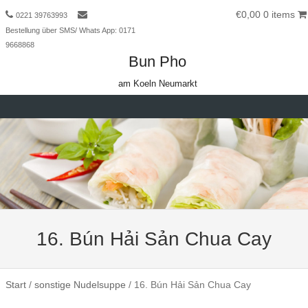
€0,00
0 items
0221 39763993
Bestellung über SMS/ Whats App: 0171
9668868
Bun Pho
am Koeln Neumarkt
Skip to content
16. Bún Hải Sản Chua Cay
Start
/
sonstige Nudelsuppe
/ 16. Bún Hải Sản Chua Cay