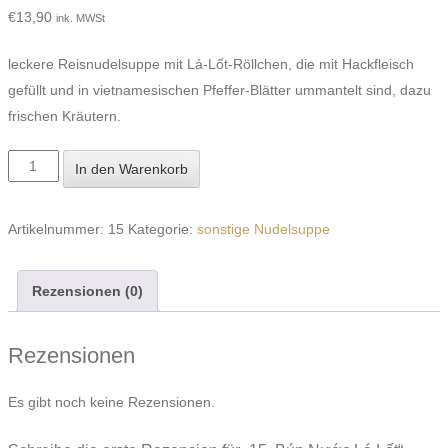
€
13,90
ink. MWSt
leckere Reisnudelsuppe mit Lá-Lốt-Röllchen, die mit Hackfleisch
gefüllt und in vietnamesischen Pfeffer-Blätter ummantelt sind, dazu
frischen Kräutern.
15.
In den Warenkorb
Bún
Nước
Artikelnummer:
15
Kategorie:
sonstige Nudelsuppe
Lá
Lốt
Rezensionen (0)
Menge
Rezensionen
Es gibt noch keine Rezensionen.