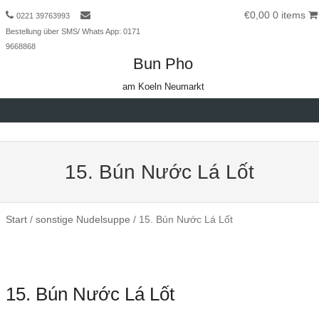
€0,00
0 items
0221 39763993
Bestellung über SMS/ Whats App: 0171
9668868
Bun Pho
am Koeln Neumarkt
Skip to content
15. Bún Nước Lá Lốt
Start
/
sonstige Nudelsuppe
/ 15. Bún Nước Lá Lốt
15. Bún Nước Lá Lốt