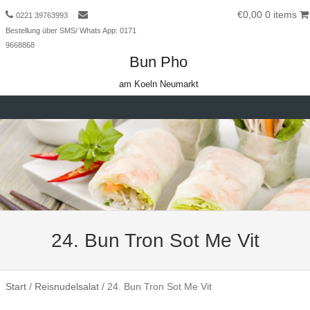
€0,00
0 items
0221 39763993
Bestellung über SMS/ Whats App: 0171
9668868
Bun Pho
am Koeln Neumarkt
Skip to content
24. Bun Tron Sot Me Vit
Start
/
Reisnudelsalat
/ 24. Bun Tron Sot Me Vit