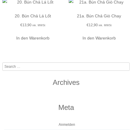
20. Bún Chả Lá Lốt
21a. Bún Chả Giò Chay
€
13,90
€
12,90
ink. MWSt
ink. MWSt
In den Warenkorb
In den Warenkorb
Search
Archives
Meta
Anmelden